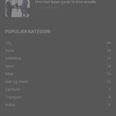
Hvordan kjøpe gaver til dine ansatte
9. november 2021
POPULÆR KATEGORI
City
66
Reise
34
Arkitektur
19
Sport
18
Miljø
16
Mat og drikke
12
Samfunn
9
Transport
8
Kultur
8