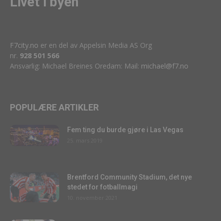
Livet i byen
F7city.no
er en del av Appelsin Media AS Org
nr.
928 501 566
Ansvarlig: Michael Breines Oredam: Mail:
michael@f7.no
POPULÆRE ARTIKLER
Fem ting du burde gjøre i Las Vegas
25. mars 2019
Brentford Community Stadium, det nye
stedet for fotballmagi
10. november 2021