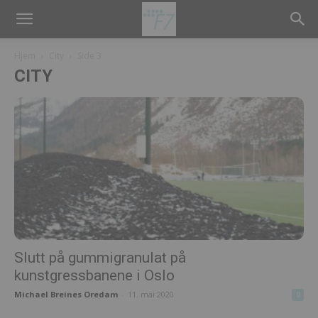
Hjem
City
Side 3
CITY
Slutt på gummigranulat på
kunstgressbanene i Oslo
Michael Breines Oredam
-
11. mai 2020
0