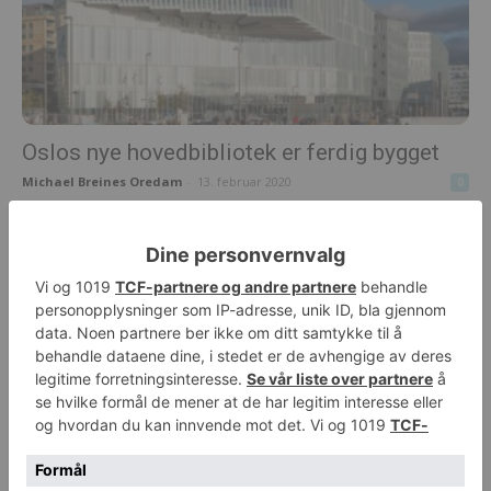
Oslos nye hovedbibliotek er ferdig bygget
Michael Breines Oredam
-
13. februar 2020
0
Det nye Munchmuseet utsetter åpning til