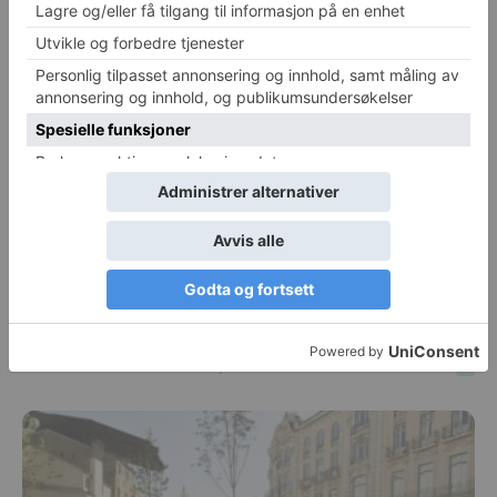
høsten 2020
Michael Breines Oredam
-
27. januar 2020
0
Stockholm innfører dieselforbud
Michael Breines Oredam
-
17. januar 2020
0