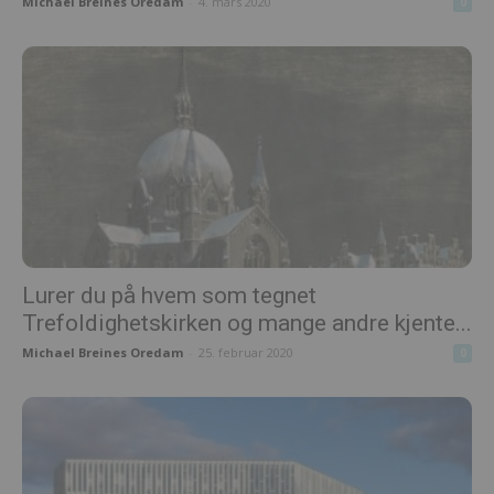
Michael Breines Oredam
-
4. mars 2020
0
​Lurer du på hvem som tegnet
Trefoldighetskirken og mange andre kjente...
Michael Breines Oredam
-
25. februar 2020
0