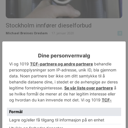
Stockholm innfører dieselforbud
Michael Breines Oredam
-
17. januar 2020
0
Internasjonal miljøkonferanse for havner i
Oslo
Michael Breines Oredam
-
11. oktober 2019
0