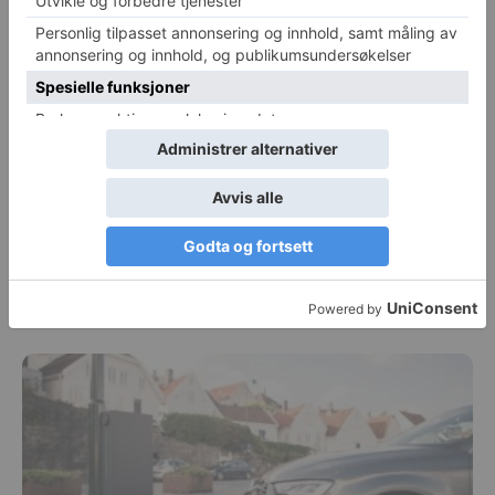
«Vi gir til liv i byen vår»
Michael Breines Oredam
-
27. august 2019
0