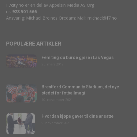
F7city.no
er en del av Appelsin Media AS Org
nr.
928 501 566
Ansvarlig: Michael Breines Oredam: Mail:
michael@f7.no
POPULÆRE ARTIKLER
Fem ting du burde gjøre i Las Vegas
25. mars 2019
Brentford Community Stadium, det nye
stedet for fotballmagi
10. november 2021
Hvordan kjøpe gaver til dine ansatte
9. november 2021