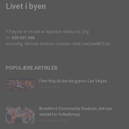
Livet i byen
F7city.no
er en del av Appelsin Media AS Org
nr.
928 501 566
Ansvarlig: Michael Breines Oredam: Mail:
michael@f7.no
POPULÆRE ARTIKLER
Fem ting du burde gjøre i Las Vegas
25. mars 2019
Brentford Community Stadium, det nye
stedet for fotballmagi
10. november 2021