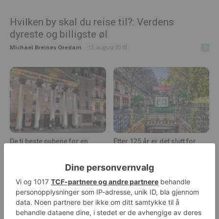
Hvilken by skal du reise til?: Verdens
dyreste og billigste øl
Michael Breines Oredam
-
13. august 2018
0
De ti beste pubene for en
Etter 125 år er det slutt for
søndagsstek i London er
papirbilletter i Paris’ metro
offisielt...