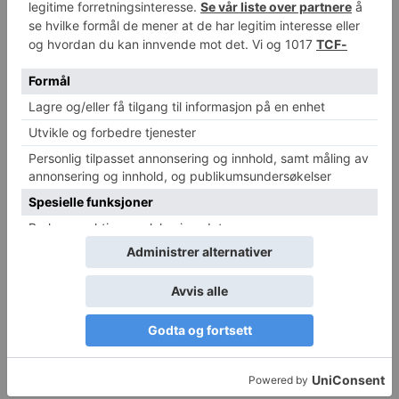
Pompidou-senteret stenger i
Cristiano Ronaldo-museum
minst fem år for omfattende
åpner i Hong Kong til stor
renovasjon
fanfare
Evertons nye storstue på
London sitt uteliv er i endring
Bramley-Moore ligger
fantastisk til