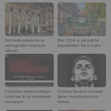
De ti beste pubene for en
Etter 125 år er det slutt for
søndagsstek i London er
papirbilletter i Paris’ metro
offisielt...
Pompidou-senteret stenger i
Cristiano Ronaldo-museum
minst fem år for omfattende
åpner i Hong Kong til stor
renovasjon
fanfare