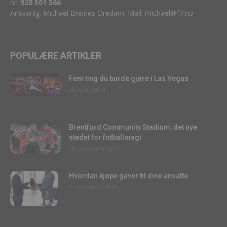
nr.
928 501 566
Ansvarlig: Michael Breines Oredam: Mail:
michael@f7.no
POPULÆRE ARTIKLER
Fem ting du burde gjøre i Las Vegas
25. mars 2019
Brentford Community Stadium, det nye
stedet for fotballmagi
10. november 2021
Hvordan kjøpe gaver til dine ansatte
9. november 2021