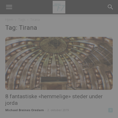
Hjem
Tags
Tirana
Tag: Tirana
8 fantastiske «hemmelige» steder under
jorda
Michael Breines Oredam
-
2. oktober 2019
0