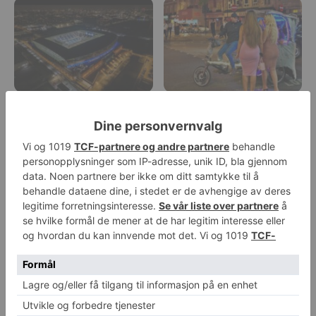
Evertons nye storstue på
London sitt uteliv er i endring
Bramley-Moore ligger
fantastisk til