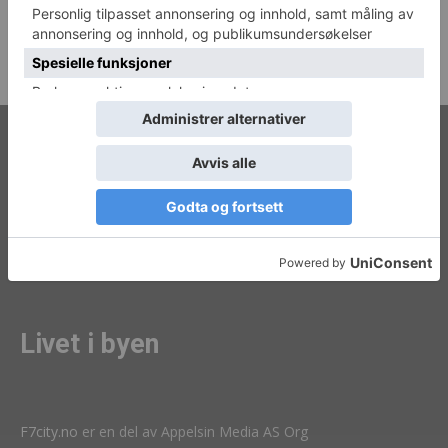
Livet i byen
F7city.no
er en del av Appelsin Media AS Org