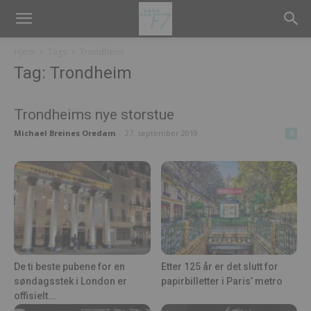
Hjem
Tags
Trondheim
Tag: Trondheim
Trondheims nye storstue
Michael Breines Oredam
-
27. september 2019
0
De ti beste pubene for en
Etter 125 år er det slutt for
søndagsstek i London er
papirbilletter i Paris’ metro
offisielt...