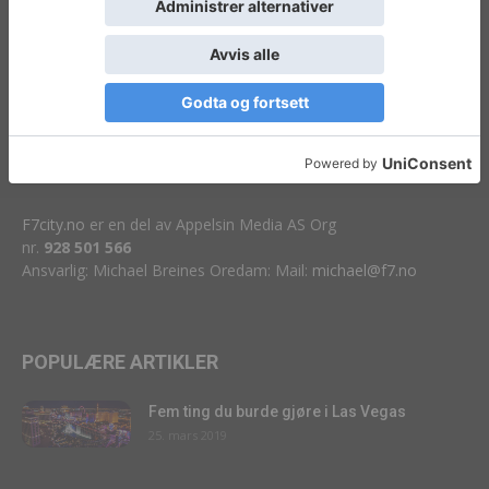
Livet i byen
F7city.no
er en del av Appelsin Media AS Org
nr.
928 501 566
Ansvarlig: Michael Breines Oredam: Mail:
michael@f7.no
POPULÆRE ARTIKLER
Fem ting du burde gjøre i Las Vegas
25. mars 2019