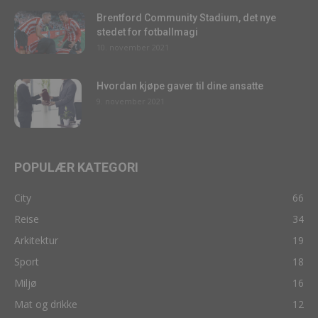
Brentford Community Stadium, det nye
stedet for fotballmagi
10. november 2021
Hvordan kjøpe gaver til dine ansatte
9. november 2021
POPULÆR KATEGORI
City
66
Reise
34
Arkitektur
19
Sport
18
Miljø
16
Mat og drikke
12