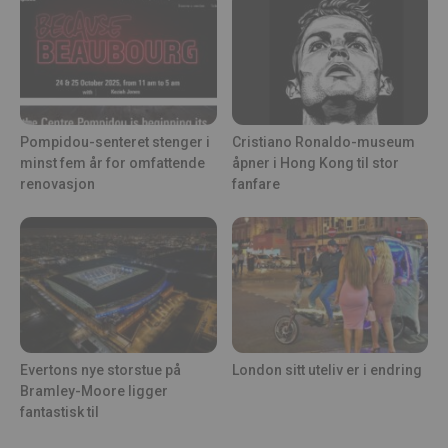
Pompidou-senteret stenger i
Cristiano Ronaldo-museum
minst fem år for omfattende
åpner i Hong Kong til stor
renovasjon
fanfare
Evertons nye storstue på
London sitt uteliv er i endring
Bramley-Moore ligger
fantastisk til