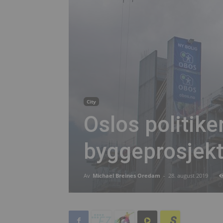
City
Oslos politike
byggeprosjekt
Av
Michael Breines Oredam
-
28. august 2019