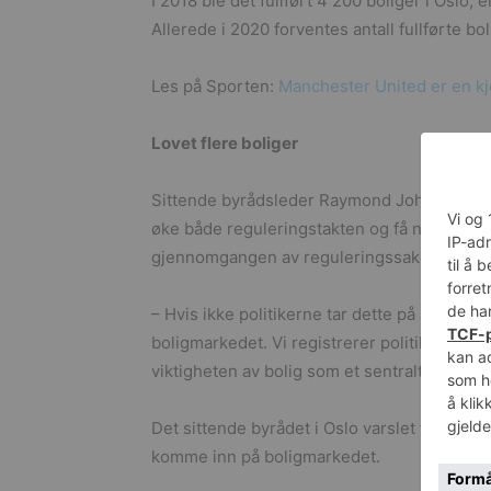
I 2018 ble det fullført 4 200 boliger i Oslo,
Allerede i 2020 forventes antall fullførte bo
Les på Sporten:
Manchester United er en kj
Lovet flere boliger
Sittende byrådsleder Raymond Johansen gikk 
øke både reguleringstakten og få ned saksb
gjennomgangen av reguleringssakene viser a
– Hvis ikke politikerne tar dette på alvor, vi
boligmarkedet. Vi registrerer politikerne så
viktigheten av bolig som et sentralt velferd
Det sittende byrådet i Oslo varslet tidligere 
komme inn på boligmarkedet.