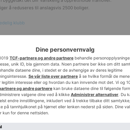
 en byggetakt det blir vanskelig å opprettholde framover.
liger å reduseres til anslagsvis 2500 boliger.
edelig klubb
i 2015 til valg på å doble boligbyggingen, og lovet å
ehandlingstiden da han tok over roret i Oslo, men
t han ikke har lykkes.
l vi oppleve at enda flere blir stående utenfor
 langt i denne valgkampen har hatt lite fokus på
sgode, sier konsernsjef Daniel Kjørberg Siraj i OBOS.
i år nye tiltak som kan gjøre det lettere for flere å