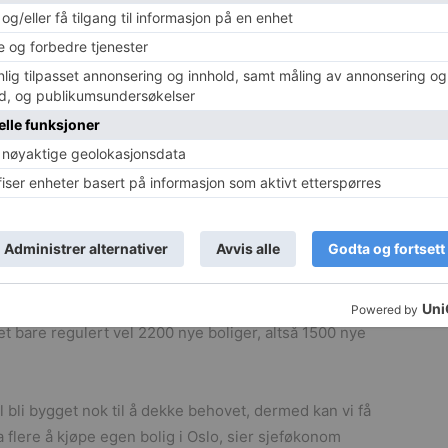
 en enklere vei til egen bolig. Byrådets forslag til
mtidig må politikerne ta inn over seg at det viktigste
 dekke det store behovet for flere nye boliger i årene
or få reguleringsforslag på bordet i forhold til hvor
politikerne nei til en del boliger. Resultatet etter
 langt færre boliger enn folk i byen trenger.
nomsnitt 4000-5000 boliger årlig fram mot 2030.
et bare regulert vel 2200 nye boliger, altså 1500 nye
l bli bygget nok til å dekke behovet, dermed kan vi få
 flere å kjøpe egen bolig i Oslo, sier sjeføkonom