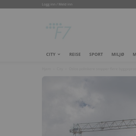
Logg inn / Meld inn
F7city
CITY
REISE
SPORT
MILJØ
M
Hjem
City
Oslos politikere stopper flere byggepros