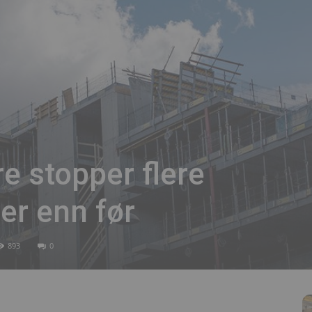
re stopper flere
er enn før
893
0