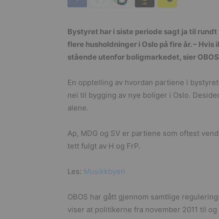
Bystyret har i siste periode sagt ja til rund
flere husholdninger i Oslo på fire år. – Hvis i
stående utenfor boligmarkedet, sier OBOS-s
En opptelling av hvordan partiene i bystyret
nei til bygging av nye boliger i Oslo. Desid
alene.
Ap, MDG og SV er partiene som oftest vender 
tett fulgt av H og FrP.
Les:
Musikkbyen
OBOS har gått gjennom samtlige regulerings
viser at politikerne fra november 2011 til o