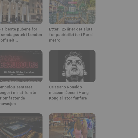
 ti beste pubene for
Etter 125 år er det slutt
 søndagsstek i London
for papirbilletter i Paris’
 offisielt...
metro
mpidou-senteret
Cristiano Ronaldo-
enger i minst fem år
museum åpner i Hong
r omfattende
Kong til stor fanfare
novasjon