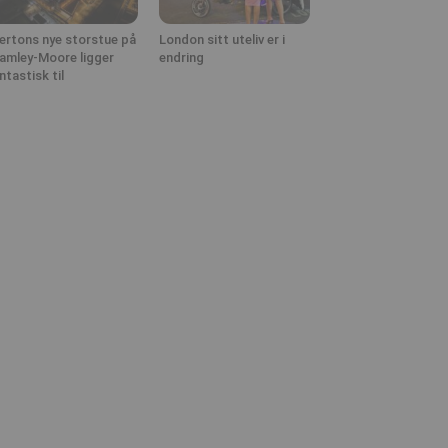
ertons nye storstue på
London sitt uteliv er i
amley-Moore ligger
endring
ntastisk til