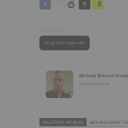
Forrige artikkel
«Vi gir til liv i byen vår»
Michael Breines Ored
http://www.f7city.no
RELATERTE ARTIKLER
MER FRA FORFATTE