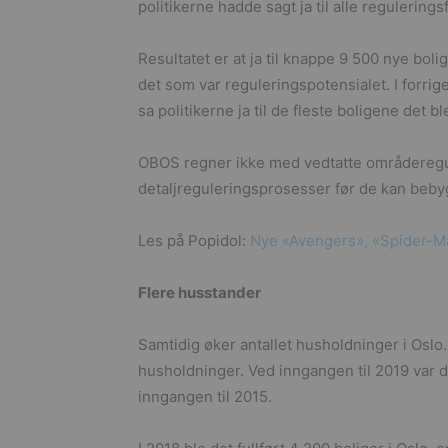
politikerne hadde sagt ja til alle regulerings
Resultatet er at ja til knappe 9 500 nye boli
det som var reguleringspotensialet. I forrige
sa politikerne ja til de fleste boligene det b
OBOS regner ikke med vedtatte områderegul
detaljreguleringsprosesser før de kan beby
Les på Popidol:
Nye «Avengers», «Spider-Ma
Flere husstander
Samtidig øker antallet husholdninger i Oslo. T
husholdninger. Ved inngangen til 2019 var d
inngangen til 2015.