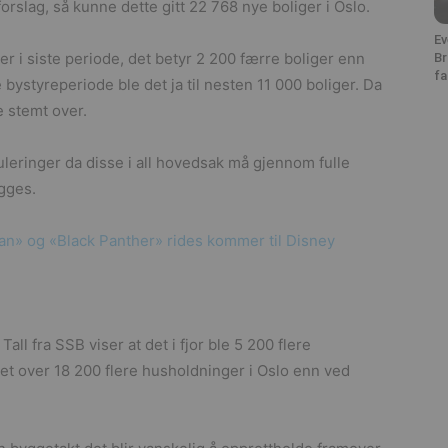
forslag, så kunne dette gitt 22 768 nye boliger i Oslo.
Ev
ger i siste periode, det betyr 2 200 færre boliger enn
Br
fa
 bystyreperiode ble det ja til nesten 11 000 boliger. Da
le stemt over.
eringer da disse i all hovedsak må gjennom fulle
gges.
n» og «Black Panther» rides kommer til Disney
all fra SSB viser at det i fjor ble 5 200 flere
et over 18 200 flere husholdninger i Oslo enn ved