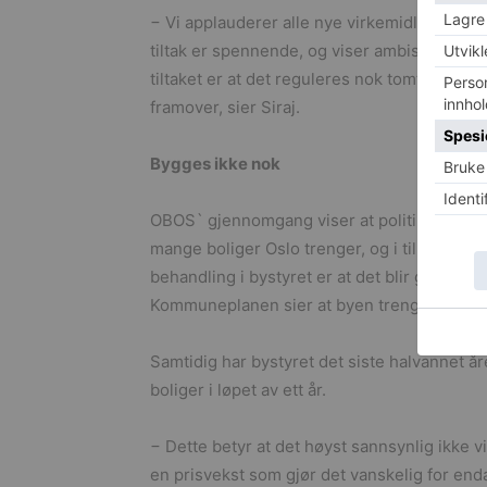
− Vi applauderer alle nye virkemidler som gir
tiltak er spennende, og viser ambisjoner. Sa
tiltaket er at det reguleres nok tomter til å
framover, sier Siraj.
Bygges ikke nok
OBOS` gjennomgang viser at politikerne får f
mange boliger Oslo trenger, og i tillegg sier 
behandling i bystyret er at det blir godkjent
Kommuneplanen sier at byen trenger i gjen
Samtidig har bystyret det siste halvannet år
boliger i løpet av ett år.
− Dette betyr at det høyst sannsynlig ikke vi
en prisvekst som gjør det vanskelig for enda