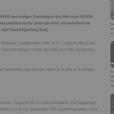
t 9500 nye boliger. Samtidig er det blitt over 18 000
kke politikerne tar dette på alvor, vil enda flere bli
De
en
jef Daniel Kjørberg Siraj.
er
 stemmer i byggesaker viser at R, V og KrF oftest sier
ert færrest boliger hadde det blitt om R fikk bestemme
tommelen opp. De har stemt ja til åtte av ti boliger,
Po
st
fo
re
saker i bystyret de to siste periodene. Kartleggingen
g med juni i år har behandlet 200 reguleringssaker. Hvis